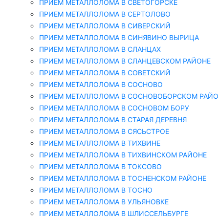
ПРИЕМ МЕТАЛЛОЛОМА В СВЕТОГОРСКЕ
ПРИЕМ МЕТАЛЛОЛОМА В СЕРТОЛОВО
ПРИЕМ МЕТАЛЛОЛОМА В СИВЕРСКИЙ
ПРИЕМ МЕТАЛЛОЛОМА В СИНЯВИНО ВЫРИЦА
ПРИЕМ МЕТАЛЛОЛОМА В СЛАНЦАХ
ПРИЕМ МЕТАЛЛОЛОМА В СЛАНЦЕВСКОМ РАЙОНЕ
ПРИЕМ МЕТАЛЛОЛОМА В СОВЕТСКИЙ
ПРИЕМ МЕТАЛЛОЛОМА В СОСНОВО
ПРИЕМ МЕТАЛЛОЛОМА В СОСНОВОБОРСКОМ РАЙО
ПРИЕМ МЕТАЛЛОЛОМА В СОСНОВОМ БОРУ
ПРИЕМ МЕТАЛЛОЛОМА В СТАРАЯ ДЕРЕВНЯ
ПРИЕМ МЕТАЛЛОЛОМА В СЯСЬСТРОЕ
ПРИЕМ МЕТАЛЛОЛОМА В ТИХВИНЕ
ПРИЕМ МЕТАЛЛОЛОМА В ТИХВИНСКОМ РАЙОНЕ
ПРИЕМ МЕТАЛЛОЛОМА В ТОКСОВО
ПРИЕМ МЕТАЛЛОЛОМА В ТОСНЕНСКОМ РАЙОНЕ
ПРИЕМ МЕТАЛЛОЛОМА В ТОСНО
ПРИЕМ МЕТАЛЛОЛОМА В УЛЬЯНОВКЕ
ПРИЕМ МЕТАЛЛОЛОМА В ШЛИССЕЛЬБУРГЕ