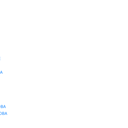
Е
А
ОВА
ОВА