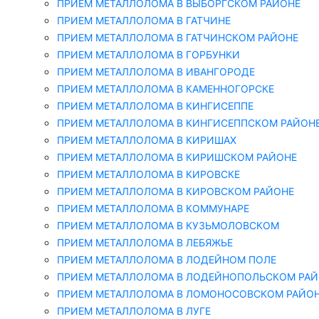
ПРИЕМ МЕТАЛЛОЛОМА В ВЫБОРГСКОМ РАЙОНЕ
ПРИЕМ МЕТАЛЛОЛОМА В ГАТЧИНЕ
ПРИЕМ МЕТАЛЛОЛОМА В ГАТЧИНСКОМ РАЙОНЕ
ПРИЕМ МЕТАЛЛОЛОМА В ГОРБУНКИ
ПРИЕМ МЕТАЛЛОЛОМА В ИВАНГОРОДЕ
ПРИЕМ МЕТАЛЛОЛОМА В КАМЕННОГОРСКЕ
ПРИЕМ МЕТАЛЛОЛОМА В КИНГИСЕППЕ
ПРИЕМ МЕТАЛЛОЛОМА В КИНГИСЕППСКОМ РАЙОН
ПРИЕМ МЕТАЛЛОЛОМА В КИРИШАХ
ПРИЕМ МЕТАЛЛОЛОМА В КИРИШСКОМ РАЙОНЕ
ПРИЕМ МЕТАЛЛОЛОМА В КИРОВСКЕ
ПРИЕМ МЕТАЛЛОЛОМА В КИРОВСКОМ РАЙОНЕ
ПРИЕМ МЕТАЛЛОЛОМА В КОММУНАРЕ
ПРИЕМ МЕТАЛЛОЛОМА В КУЗЬМОЛОВСКОМ
ПРИЕМ МЕТАЛЛОЛОМА В ЛЕБЯЖЬЕ
ПРИЕМ МЕТАЛЛОЛОМА В ЛОДЕЙНОМ ПОЛЕ
ПРИЕМ МЕТАЛЛОЛОМА В ЛОДЕЙНОПОЛЬСКОМ РАЙ
ПРИЕМ МЕТАЛЛОЛОМА В ЛОМОНОСОВСКОМ РАЙО
ПРИЕМ МЕТАЛЛОЛОМА В ЛУГЕ