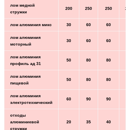
лом медной
200
250
250
25
стружки
лом алюминия микс
30
60
60
6
лом алюминия
30
60
60
6
моторный
лом алюминия
50
80
80
8
профиль ад 31
лом алюминия
50
80
80
8
пищевой
лом алюминия
60
90
90
9
электротехнический
отходы
алюминиевой
20
35
40
4
стружки