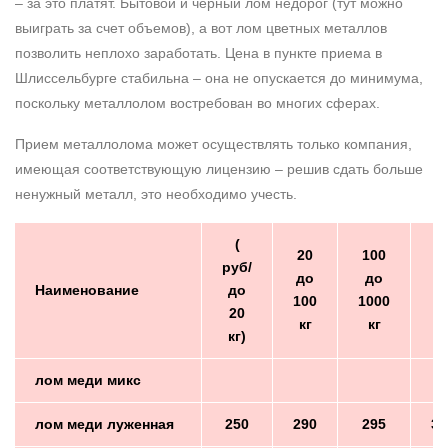
– за это платят. Бытовой и черный лом недорог (тут можно
выиграть за счет объемов), а вот лом цветных металлов
позволить неплохо заработать. Цена в пункте приема в
Шлиссельбурге стабильна – она не опускается до минимума,
поскольку металлолом востребован во многих сферах.
Прием металлолома может осуществлять только компания,
имеющая соответствующую лицензию – решив сдать больше
ненужный металл, это необходимо учесть.
(
20
100
руб/
до
до
б
Наименование
до
100
1000
1
20
кг
кг
кг)
лом меди микс
лом меди луженная
250
290
295
30