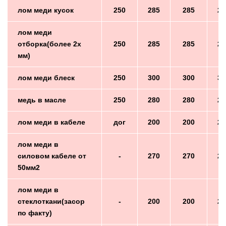
лом меди кусок
250
285
285
28
лом меди
отборка(более 2х
250
285
285
28
мм)
лом меди блеск
250
300
300
30
медь в масле
250
280
280
28
лом меди в кабеле
дог
200
200
20
лом меди в
силовом кабеле от
-
270
270
27
50мм2
лом меди в
стеклоткани(засор
-
200
200
20
по факту)