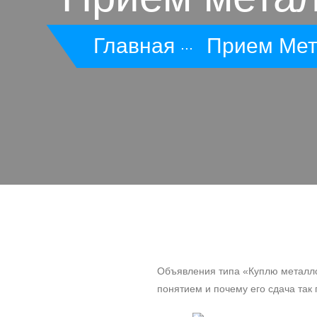
Главная
Прием Ме
Объявления типа «Куплю металло
понятием и почему его сдача так