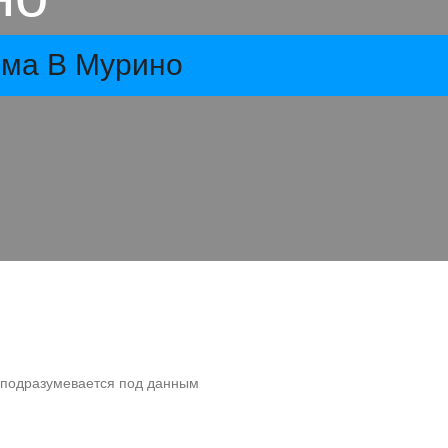
ма В Мурино
о подразумевается под данным