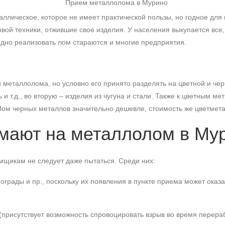
лическое, которое не имеет практической пользы, но годное для 
овой техники, отжившие свое изделия. У населения выкупается все
одно реализовать лом стараются и многие предприятия.
металлолома, но условно его принято разделять на цветной и чер
ь и т.д., во вторую – изделия из чугуна и стали. Также к цветным м
ом черных металлов значительно дешевле, стоимость же цветмет
мают на металлолом в Му
мщикам не следует даже пытаться. Среди них:
 ограды и пр., поскольку их появления в пункте приема может оказ
(присутствует возможность спровоцировать взрыв во время перераб