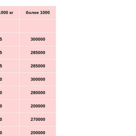
1000 кг
более 1000
5
300000
5
285000
5
285000
0
300000
0
280000
0
200000
0
270000
0
200000