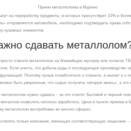
ьмут на переработку предметы, в которых присутствует 10% и боле
иль» отправляется автомобиль, необходимо подтвердить права собс
у кузовных элементов.
важно сдавать металлолом
 просто отвезти металлолом на ближайшую мусорку или полигон ТБО
лла. Если учесть, что добыча руды и последующее производство с
дручающей. Поэтому лучше позаботиться о планете, а значит и о 
 можно быть уверенным, что сырье получить «вторую жизнь», а это 
о металлолом нужно сдавать – за это платят. Бытовой и черный лом
х металлов позволить неплохо заработать. Цена в пункте приема в 
ку металлолом востребован во многих сферах.
ствлять только компания, имеющая соответствующую лицензию –