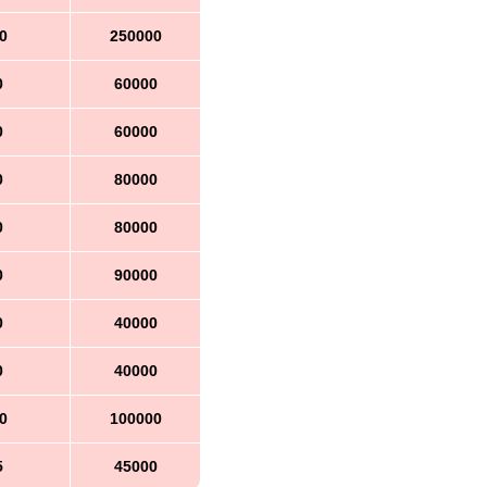
0
250000
0
60000
0
60000
0
80000
0
80000
0
90000
0
40000
0
40000
0
100000
5
45000